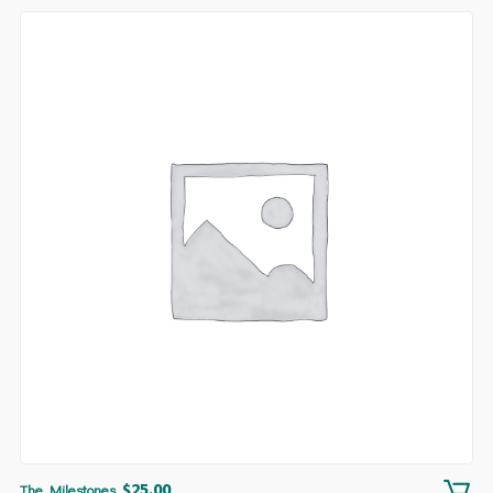
$
25.00
The Milestones