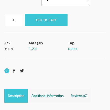
Surf
ADD TO CART
Royale
quantity
SKU
Category
Tag
642321
T-Shirt
cotton
0
Description
Additional information
Reviews (0)